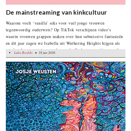
De mainstreaming van kinkcultuur
Waarom voelt ‘vanilla’ seks voor veel jonge vrouwen
tegenwoordig ouderwets? Op TikTok verschijnen video’s
waarin vrouwen grappen maken over hun submissive fantasieën
en dit jaar zagen we Isabella uit Wuthering Heights hijgen als
een hond met een riem om haar nek. Ondertussen zijn woorden
•
Luba Brodsky
Luba Brodsky
• 18 jun 2026
• 18 jun 2026
als choking, dom/sub en BDSM allang niet meer beperkt tot
obscure internetfora. Kinkcultuur is mainstream geworden.