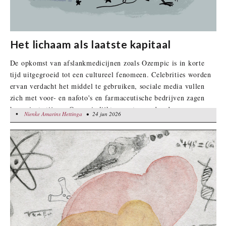
Het lichaam als laatste kapitaal
De opkomst van afslankmedicijnen zoals Ozempic is in korte
tijd uitgegroeid tot een cultureel fenomeen. Celebrities worden
ervan verdacht het middel te gebruiken, sociale media vullen
zich met voor- en nafoto's en farmaceutische bedrijven zagen
hun winst stijgen. Ozempic lijkt meer te worden dan een
•
Nienke Amarins Hettinga
Nienke Amarins Hettinga
• 24 jun 2026
• 24 jun 2026
‘geneesmiddel’, het is een symbool van een tijdperk.