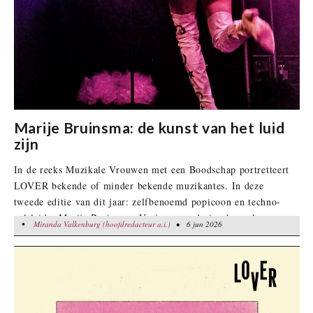
Marije Bruinsma: de kunst van het luid
zijn
In de reeks Muzikale Vrouwen met een Boodschap portretteert
LOVER bekende of minder bekende muzikantes. In deze
tweede editie van dit jaar: zelfbenoemd popicoon en techno-
cultleider Marije Bruinsma. Vorige maand ging haar show
•
Miranda Valkenburg (hoofdredacteur a.i.)
Miranda Valkenburg (hoofdredacteur a.i.)
• 6 jun 2026
• 6 jun 2026
‘Zelfverheerlijking op Topniveau’ in première:
“Bescheidenheid staat mij niet. En ik draag niks wat mij niet
goed staat."