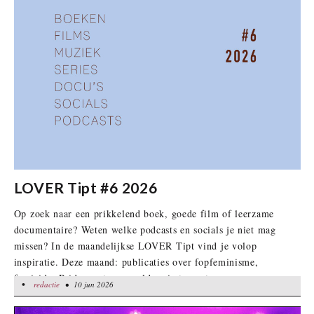
LOVER Tipt #6 2026
Op zoek naar een prikkelend boek, goede film of leerzame
documentaire? Weten welke podcasts en socials je niet mag
missen? In de maandelijkse LOVER Tipt vind je volop
inspiratie. Deze maand: publicaties over fopfeminisme,
femicide, Pride, partnergeweld, ruimtevaart en orgasmes.
•
redactie
redactie
• 10 jun 2026
• 10 jun 2026