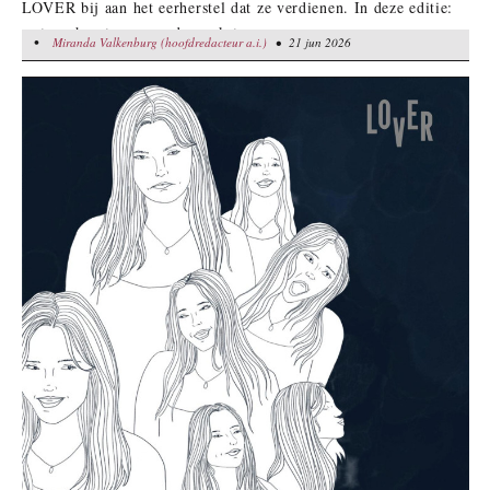
LOVER bij aan het eerherstel dat ze verdienen. In deze editie:
wetenschapsters en onderzoeksters.
•
Miranda Valkenburg (hoofdredacteur a.i.)
Miranda Valkenburg (hoofdredacteur a.i.)
• 21 jun 2026
• 21 jun 2026