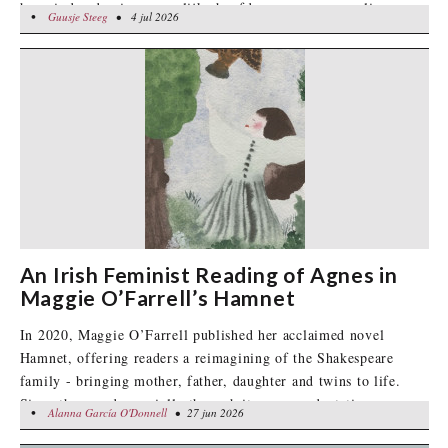
hoe vinden de vier mannelijke hoofdpersonen, voormalige
•
Guusje Steeg
Guusje Steeg
• 4 jul 2026
• 4 jul 2026
'haantjes',
An Irish Feminist Reading of Agnes in
Maggie O’Farrell’s Hamnet
In 2020, Maggie O’Farrell published her acclaimed novel
Hamnet, offering readers a reimagining of the Shakespeare
family - bringing mother, father, daughter and twins to life.
Since then, and especially through its screen adaptation,
•
Alanna García O'Donnell
Alanna García O'Donnell
• 27 jun 2026
• 27 jun 2026
O’Farrell's reparative reinterpretation has further cemented