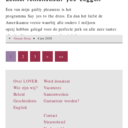
Een van mijn guilty pleasures is het
programma Say yes to the dress. En dan het liefst de
Amerikaanse versie waarbij alle ouders 1 miljoen
opzij hebben gelegd voor de perfecte jurk en alle zure tantes
of vriendinnen meegaan naar de winkel.
•
Guusje Steeg
Guusje Steeg
• 4 jun 2026
• 4 jun 2026
1
2
3
>
>>
Over LOVER
Word donateur
Wie zijn wij?
Vacatures
Beleid
Samenwerken
Geschiedenis
Gastauteur worden?
English
Contact
Nieuwsbrief