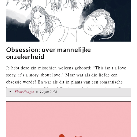
Obsession: over mannelijke
onzekerheid
Je hebt deze zin misschien weleens gehoord: “This isn’t a love
story, it’s a story about love." Maar wat als die liefde een
obsessie wordt? En wat als dit in plaats van een romantische
komedie een horrorfilm is? Dat is wat de jonge regisseur Curry
•
Fleur Haages
Fleur Haages
• 19 jun 2026
• 19 jun 2026
Barker ook dacht tijdens het schrijven