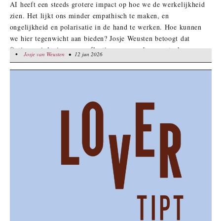
AI heeft een steeds grotere impact op hoe we de werkelijkheid
zien. Het lijkt ons minder empathisch te maken, en
ongelijkheid en polarisatie in de hand te werken. Hoe kunnen
we hier tegenwicht aan bieden? Josje Weusten betoogt dat
fictie ons inlevings- en reflectievermogen kan versterken.
•
Josje van Weusten
Josje van Weusten
• 12 jun 2026
• 12 jun 2026