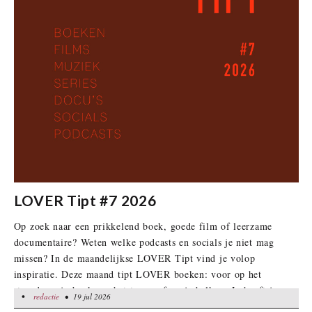
LOVER Tipt #7 2026
Op zoek naar een prikkelend boek, goede film of leerzame
documentaire? Weten welke podcasts en socials je niet mag
missen? In de maandelijkse LOVER Tipt vind je volop
inspiratie. Deze maand tipt LOVER boeken: voor op het
strand, op je bank, op het terras of op je balkon. Je hoeft je
•
redactie
redactie
• 19 jul 2026
• 19 jul 2026
deze zomer niet te vervelen.