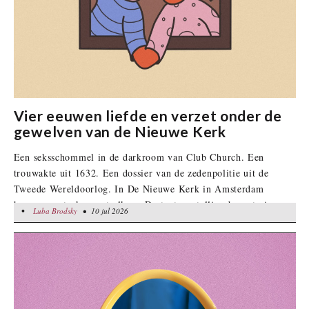
Vier eeuwen liefde en verzet onder de
gewelven van de Nieuwe Kerk
Een seksschommel in de darkroom van Club Church. Een
trouwakte uit 1632. Een dossier van de zedenpolitie uit de
Tweede Wereldoorlog. In De Nieuwe Kerk in Amsterdam
hangen ze straks naast elkaar. De tentoonstelling brengt vier
•
Luba Brodsky
Luba Brodsky
• 10 jul 2026
• 10 jul 2026
eeuwen queergeschiedenis samen. Met meer dan zestig
objecten, persoonlijke verhalen en kunstwerken neemt de
tentoonstelling bezoekers mee van de zeventiende eeuw tot
hedendaagse discussies over transgender- en intersekse rechten.
LOVER was aanwezig bij het persevenement op 28 mei.