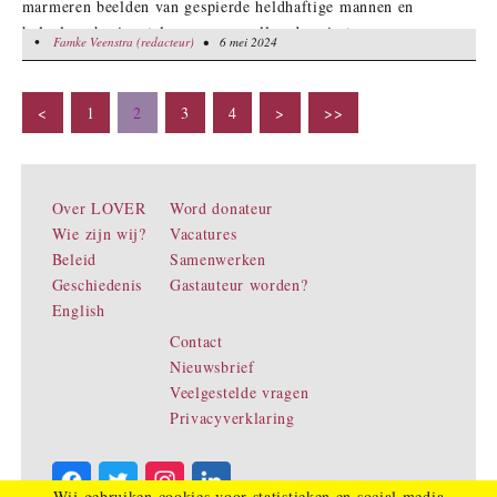
marmeren beelden van gespierde heldhaftige mannen en
hulpeloze horizontale vrouwen vullen de ruimte.
•
Famke Veenstra (redacteur)
Famke Veenstra (redacteur)
• 6 mei 2024
• 6 mei 2024
<
1
2
3
4
>
>>
Over LOVER
Word donateur
Wie zijn wij?
Vacatures
Beleid
Samenwerken
Geschiedenis
Gastauteur worden?
English
Contact
Nieuwsbrief
Veelgestelde vragen
Privacyverklaring
Wij gebruiken cookies voor statistieken en social media