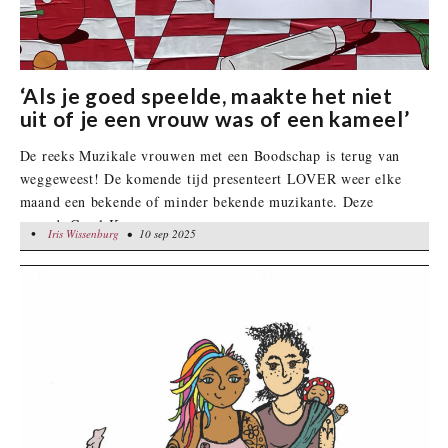
‘Als je goed speelde, maakte het niet
uit of je een vrouw was of een kameel’
De reeks Muzikale vrouwen met een Boodschap is terug van
weggeweest! De komende tijd presenteert LOVER weer elke
maand een bekende of minder bekende muzikante. Deze
maand: Carol Kaye.
•
Iris Wissenburg
Iris Wissenburg
• 10 sep 2025
• 10 sep 2025