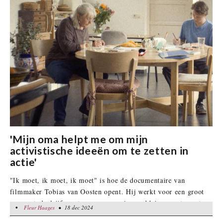
'Mijn oma helpt me om mijn
activistische ideeën om te zetten in
actie'
"Ik moet, ik moet, ik moet" is hoe de documentaire van
filmmaker Tobias van Oosten opent. Hij werkt voor een groot
corporate bedrijf, gaat samenwonen in een klein appartement
•
Fleur Haages
Fleur Haages
• 18 dec 2024
• 18 dec 2024
in de Jordaan en verwacht dat dit hem allemaal gelukkig gaat