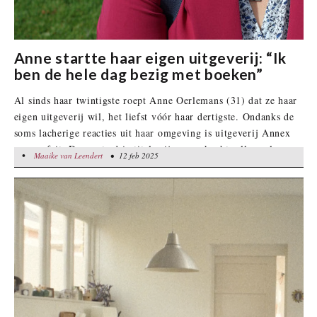
Anne startte haar eigen uitgeverij: “Ik
ben de hele dag bezig met boeken”
Al sinds haar twintigste roept Anne Oerlemans (31) dat ze haar
eigen uitgeverij wil, het liefst vóór haar dertigste. Ondanks de
soms lacherige reacties uit haar omgeving is uitgeverij Annex
nu een feit. De eerste drie titels zijn aangekocht, allemaal van
•
Maaike van Leendert
Maaike van Leendert
• 12 feb 2025
• 12 feb 2025
vrouwelijke auteurs. “Ik