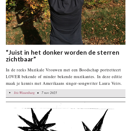
“Juist in het donker worden de sterren
zichtbaar”
In de reeks Muzikale Vrouwen met een Boodschap portretteert
LOVER bekende of minder bekende muzikantes. In deze editie
maak je kennis met Amerikaans singer-songwriter Laura Veirs.
•
Iris Wissenburg
Iris Wissenburg
• 7 nov 2025
• 7 nov 2025