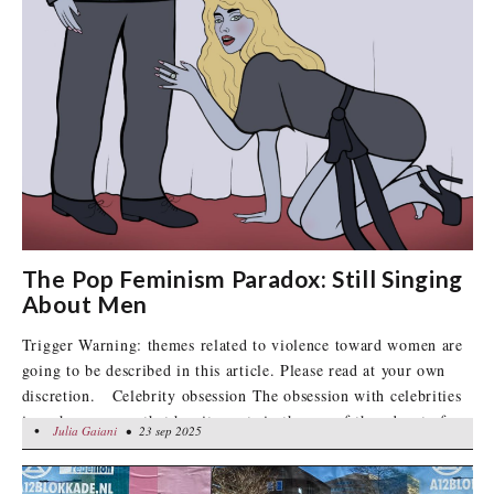
The Pop Feminism Paradox: Still Singing
About Men
Trigger Warning: themes related to violence toward women are
going to be described in this article. Please read at your own
discretion. Celebrity obsession The obsession with celebrities
is a phenomenon that has its roots in the era of the advent of
•
Julia Gaiani
Julia Gaiani
• 23 sep 2025
• 23 sep 2025
mass media. Let's think about the so-called