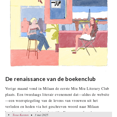
De renaissance van de boekenclub
Vorige maand vond in Milaan de eerste Miu Miu Literary Club
plaats. Een tweedaags literair evenement dat—aldus de website
—een weerspiegeling van de levens van vrouwen uit het
verleden en heden via het geschreven woord naar Milaan
bracht, geïnspireerd door het rijke Europese erfgoed van
•
Tessa Karsten
Tessa Karsten
• 3 mei 2025
• 3 mei 2025