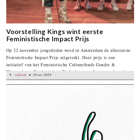
Voorstelling Kings wint eerste
Feministische Impact Prijs
Op 22 november jongstleden werd in Amsterdam de allereerste
Feministische Impact Prijs uitgereikt. Deze prijs is een
initiatief van het Feministische Cultuurfonds Gender &
Wetenschap. Productiehuis Rightaboutnow Inc. won de prijs
•
redactie
redactie
• 30 nov 2024
• 30 nov 2024
voor de theatervoorstelling Kings.