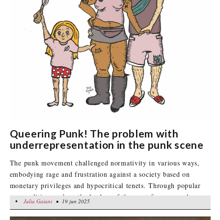
Queering Punk! The problem with
underrepresentation in the punk scene
The punk movement challenged normativity in various ways,
embodying rage and frustration against a society based on
monetary privileges and hypocritical tenets. Through popular
personalities, such as the leaders of the most famous punk
•
Julia Gaiani
Julia Gaiani
• 19 jun 2025
• 19 jun 2025
groups, post-World War II youth began to feel represented in
their anger and desire to break free from a suffocating