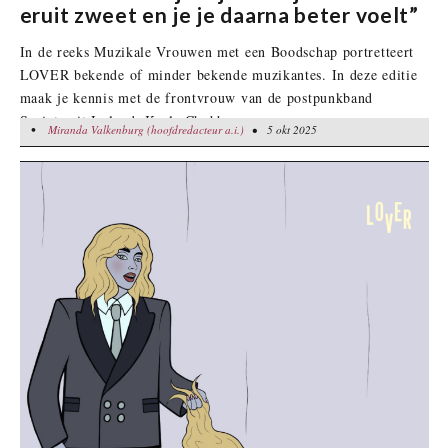
eruit zweet en je je daarna beter voelt”
In de reeks Muzikale Vrouwen met een Boodschap portretteert
LOVER bekende of minder bekende muzikantes. In deze editie
maak je kennis met de frontvrouw van de postpunkband
Sprints uit Ierland: Karla Chubb.
•
Miranda Valkenburg (hoofdredacteur a.i.)
Miranda Valkenburg (hoofdredacteur a.i.)
• 5 okt 2025
• 5 okt 2025