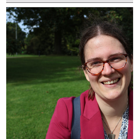
literaire salons en kunstenaarscollectieven.Miu Miu is een
Italiaans high-end modemerk en tevens het hippe zusje van
Prada. Vorige zomer organiseerde Miu Miu al Summer Reads-
pop ups in wereldsteden zoals New York en Seoul, waar gratis
boeken geselecteerd door niemand minder dan Miuccia Prada
zelf werden uitgedeeld. Lezen lijkt in de lift te zitten en
boekenclubs zijn hier geen uitzondering op. Ik belde met
Linda Massi—oprichter van de Difficult Women Book Club
(DWBC)—en Hannah Terry—chapter head in Den Haag—en
sprak over de oprichting van de feministische boekenclub, het
verlangen naar verbinding in de digitale wereld en de waarde
van een plek waar je vrijuit kunt praten.