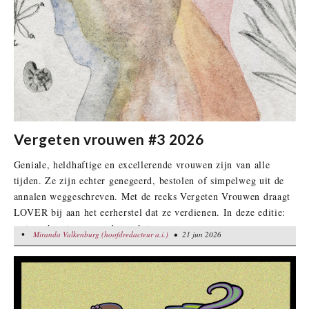
Vergeten vrouwen #3 2026
Geniale, heldhaftige en excellerende vrouwen zijn van alle
tijden. Ze zijn echter genegeerd, bestolen of simpelweg uit de
annalen weggeschreven. Met de reeks Vergeten Vrouwen draagt
LOVER bij aan het eerherstel dat ze verdienen. In deze editie:
wetenschapsters en onderzoeksters.
•
Miranda Valkenburg (hoofdredacteur a.i.)
Miranda Valkenburg (hoofdredacteur a.i.)
• 21 jun 2026
• 21 jun 2026