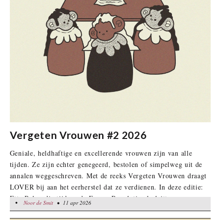
Vergeten Vrouwen #2 2026
Geniale, heldhaftige en excellerende vrouwen zijn van alle
tijden. Ze zijn echter genegeerd, bestolen of simpelweg uit de
annalen weggeschreven. Met de reeks Vergeten Vrouwen draagt
LOVER bij aan het eerherstel dat ze verdienen. In deze editie:
Etta Palm, die tijdens de Franse Revolutie al pleitte voor
•
Noor de Smit
Noor de Smit
• 11 apr 2026
• 11 apr 2026
gelijkheid tussen vrouwen en mannen.