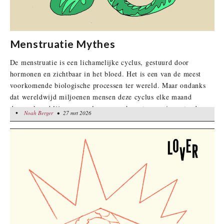
Menstruatie Mythes
De menstruatie is een lichamelijke cyclus, gestuurd door
hormonen en zichtbaar in het bloed. Het is een van de meest
voorkomende biologische processen ter wereld. Maar ondanks
dat wereldwijd miljoenen mensen deze cyclus elke maand
doormaken, blijven gevoelens van schaamte en misverstanden
•
Noah Berger
Noah Berger
• 27 mrt 2026
• 27 mrt 2026
bestaan over