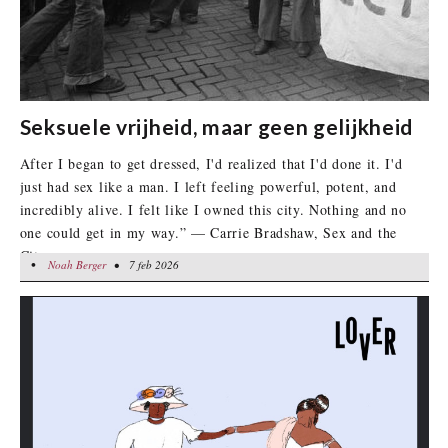
Seksuele vrijheid, maar geen gelijkheid
After I began to get dressed, I'd realized that I'd done it. I'd
just had sex like a man. I left feeling powerful, potent, and
incredibly alive. I felt like I owned this city. Nothing and no
one could get in my way.” — Carrie Bradshaw, Sex and the
City
•
Noah Berger
Noah Berger
• 7 feb 2026
• 7 feb 2026