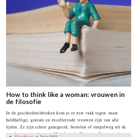
How to think like a woman: vrouwen in
de filosofie
In de geschiedenisboeken kom je ze niet vaak tegen, maar
heldhaftige, geniale en excellerende vrouwen zijn van alle
tijden. Ze zijn echter genegeerd, bestolen of simpelweg uit de
annalen weggeschreven. Met de reeks Vergeten Vrouwen draagt
•
Fleur Haages
Fleur Haages
• 29 jan 2025
• 29 jan 2025