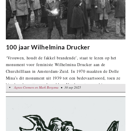
100 jaar Wilhelmina Drucker
‘Vrouwen, houdt de fakkel brandende’, staat te lezen op het
monument voor feministe Wilhelmina Drucker aan de
Churchilllaan in Amsterdam-Zuid. In 1970 maakten de Dolle
Mina’s dit monument uit 1939 tot een bedevaartsoord, toen ze
hier hun korsetten verbrandden. Vandaag staan ze hier
•
Agnes Cremers en Mark Bergsma
Agnes Cremers en Mark Bergsma
• 30 sep 2025
• 30 sep 2025
opnieuw, samen met Van Gisteren en de Wilhelmina Drucker
Fundatie,