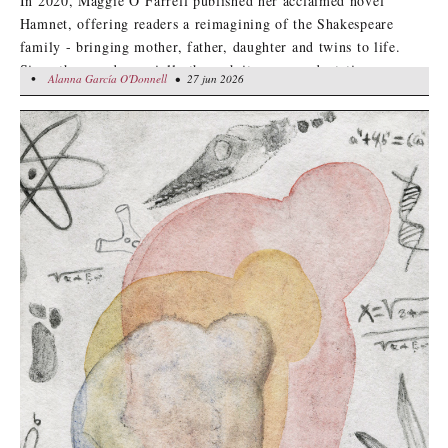
In 2020, Maggie O’Farrell published her acclaimed novel
Hamnet, offering readers a reimagining of the Shakespeare
family - bringing mother, father, daughter and twins to life.
Since then, and especially through its screen adaptation,
•
Alanna García O'Donnell
Alanna García O'Donnell
• 27 jun 2026
• 27 jun 2026
O’Farrell's reparative reinterpretation has further cemented
Agnes Hathaway’s memory in our minds.