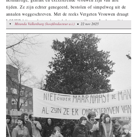
tijden. Ze zijn echter genegeerd, bestolen of simpelweg uit de
annalen weggeschreven. Met de reeks Vergeten Vrouwen draagt
LOVER bij aan het eerherstel dat ze verdienen. In deze editie:
•
Miranda Valkenburg (hoofdredacteur a.i.)
Miranda Valkenburg (hoofdredacteur a.i.)
• 22 nov 2025
• 22 nov 2025
kunstenaressen, wetenschapsters en pioniersters in het Wilde
Westen. Plus de échte grondlegster van de moderne
gynaecologie.