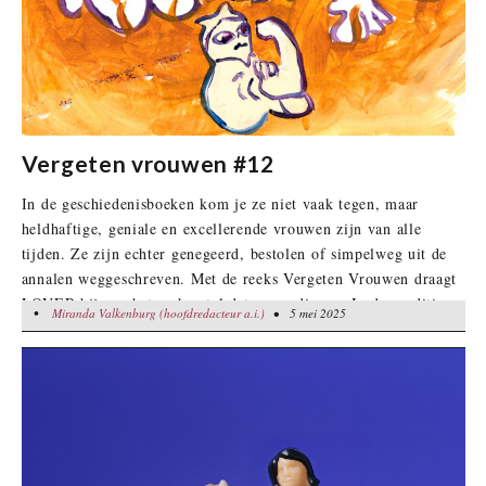
Vergeten vrouwen #12
In de geschiedenisboeken kom je ze niet vaak tegen, maar
heldhaftige, geniale en excellerende vrouwen zijn van alle
tijden. Ze zijn echter genegeerd, bestolen of simpelweg uit de
annalen weggeschreven. Met de reeks Vergeten Vrouwen draagt
LOVER bij aan het eerherstel dat ze verdienen. In deze editie:
•
Miranda Valkenburg (hoofdredacteur a.i.)
Miranda Valkenburg (hoofdredacteur a.i.)
• 5 mei 2025
• 5 mei 2025
de onderbelichte heldinnendaden van verzetsvrouwen tijdens
de Tweede Wereldoorlog.