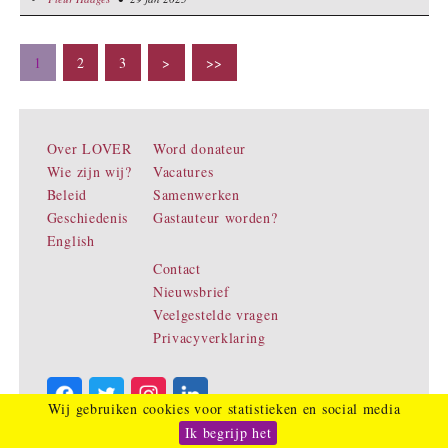
LOVER bij aan het eerherstel dat ze verdienen.
1
2
3
>
>>
Over LOVER
Word donateur
Wie zijn wij?
Vacatures
Beleid
Samenwerken
Geschiedenis
Gastauteur worden?
English
Contact
Nieuwsbrief
Veelgestelde vragen
Privacyverklaring
Wij gebruiken cookies voor statistieken en social media
Ik begrijp het