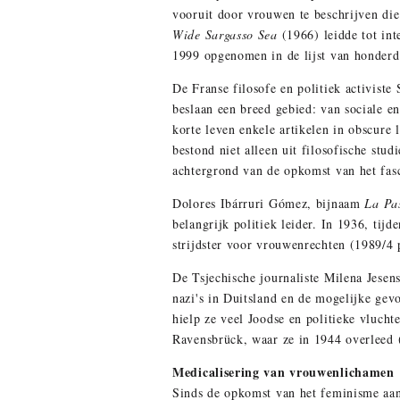
vooruit door vrouwen te beschrijven die
Wide Sargasso Sea
(1966) leidde tot in
1999 opgenomen in de lijst van honderd
De Franse filosofe en politiek activis
beslaan een breed gebied: van sociale en
korte leven enkele artikelen in obscure
bestond niet alleen uit filosofische stu
achtergrond van de opkomst van het fas
Dolores Ibárruri Gómez, bijnaam
La Pa
belangrijk politiek leider. In 1936, ti
strijdster voor vrouwenrechten (1989/4
De Tsjechische journaliste Milena Jesen
nazi's in Duitsland en de mogelijke gev
hielp ze veel Joodse en politieke vluch
Ravensbrück, waar ze in 1944 overleed 
Medicalisering van vrouwenlichamen
Sinds de opkomst van het feminisme aan