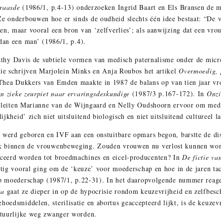
 raasde
(1986/1, p.4-13) onderzoeken Ingrid Baart en Els Bransen de 
 onderbouwen hoe er sinds de oudheid slechts één idee bestaat: “De 
en, maar vooral een bron van ‘zelfverlies’; als aanwijzing dat een vro
 dan een man’ (1986/1, p.4).
athy Davis de subtiele vormen van medisch paternalisme onder de micr
rie schrijven Marjolein Minks en Anja Roubos het artikel
Overmoedig, 
 Thea Dukkers van Emden maakte in 1987 de balans op van tien jaar 
n zieke zeurpiet naar ervaringsdeskundige
(1987/3 p.167-172). In
Onzi
pleiten Marianne van de Wijngaard en Nelly Oudshoorn ervoor om med
jkheid’ zich niet uitsluitend biologisch en niet uitsluitend cultureel 
 werd geboren en IVF aan een onstuitbare opmars begon, barstte de dis
ok binnen de vrouwenbeweging. Zouden vrouwen nu verlost kunnen wo
ceerd worden tot broedmachines en eicel-producenten? In
De fictie va
entig vooral ging om de ‘keuze’ voor moederschap en hoe in de jaren ta
op moederschap (1987/1, p.22-31). In het daaropvolgende nummer reageer
mma
gaat ze dieper in op de hypocrisie rondom keuzevrijheid en zelfbes
oedsmiddelen, sterilisatie en abortus geaccepteerd lijkt, is de keuze
atuurlijke weg zwanger worden.