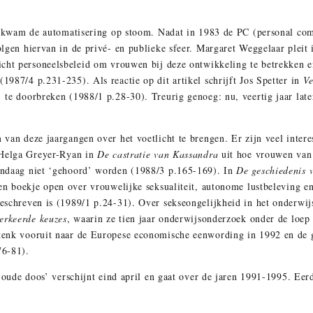
ig kwam de automatisering op stoom. Nadat in 1983 de PC (personal c
lgen hiervan in de privé- en publieke sfeer. Margaret Weggelaar pleit
icht personeelsbeleid om vrouwen bij deze ontwikkeling te betrekken 
987/4 p.231-235). Als reactie op dit artikel schrijft Jos Spetter in
Ve
te doorbreken (1988/1 p.28-30). Treurig genoeg: nu, veertig jaar later
van deze jaargangen over het voetlicht te brengen. Er zijn veel intere
 Helga Greyer-Ryan in
De castratie van Kassandra
uit hoe vrouwen van 
andaag niet ‘gehoord’ worden (1988/3 p.165-169). In
De geschiedenis v
n boekje open over vrouwelijke seksualiteit, autonome lustbeleving e
eschreven is (1989/1 p.24-31). Over sekseongelijkheid in het onderw
erkeerde keuzes
, waarin ze tien jaar onderwijsonderzoek onder de loe
enk vooruit naar de Europese economische eenwording in 1992 en de g
76-81).
e oude doos’ verschijnt eind april en gaat over de jaren 1991-1995. Ee