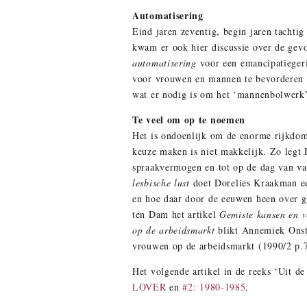
Automatisering
Eind jaren zeventig, begin jaren tacht
kwam er ook hier discussie over de gevo
automatisering
voor een emancipatieger
voor vrouwen en mannen te bevorderen (1
wat er nodig is om het ‘mannenbolwerk’ 
Te veel om op te noemen
Het is ondoenlijk om de enorme rijkdom 
keuze maken is niet makkelijk. Zo legt
spraakvermogen en tot op de dag van v
lesbische lust
doet Dorelies Kraakman ee
en hoe daar door de eeuwen heen over g
ten Dam het artikel
Gemiste kansen en v
op de arbeidsmarkt
blikt Annemiek Onst
vrouwen op de arbeidsmarkt (1990/2 p.
Het volgende artikel in de reeks ‘Uit d
LOVER
en
#2: 1980-1985
.