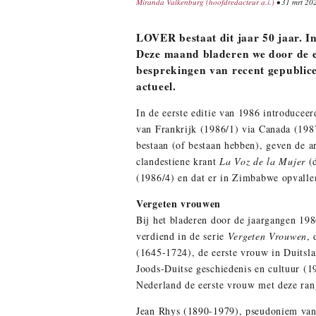
Miranda Valkenburg (hoofdredacteur a.i.)
• 31 mrt 20
LOVER bestaat dit jaar 50 jaar. I
Deze maand bladeren we door de ed
besprekingen van recent gepublice
actueel.
In de eerste editie van 1986 introduceer
van Frankrijk (1986/1) via Canada (1987
bestaan (of bestaan hebben), geven de a
clandestiene krant
La Voz de la Mujer
(
(1986/4) en dat er in Zimbabwe opvallen
Vergeten vrouwen
Bij het bladeren door de jaargangen 198
verdiend in de serie
Vergeten Vrouwen
,
(1645-1724), de eerste vrouw in Duitsla
Joods-Duitse geschiedenis en cultuur (1
Nederland de eerste vrouw met deze ran
Jean Rhys (1890-1979), pseudoniem van E