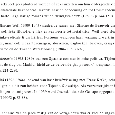
 seksueel geëxploiteerd worden of seks inzetten om hun ondergeschikte
ternationale bekendheid, leverde haar de benoeming op tot Commandeur 
 beste Engelstalige romans uit de twintigste eeuw (1988/3 p.144-150).
te Simone Weil (1909-1943) studeerde samen met Simone de Beauvoir aa
 politieke filosofie, ethiek en kentheorie tot metafysica. Weil werd sle
 links-radicale tijdschriften. Postuum verscheen haar verzameld werk in
dies, maar ook uit aantekeningen, aforismen, dagboeken, brieven, essays
cisme en de Tweede Wereldoorlog (1986/1, p.30-36).
sionaria
(1895-1989) was een Spaanse communistische politica. Tijden
jdens de slag om Madrid, hield ze de beroemde
¡No pasarán!
-toespraak. 
 p.224-229).
ská (1896-1944), bekend van haar briefwisseling met Franz Kafka, sch
olgen die dit zou hebben voor Tsjecho-Slowakije. Als verzetsstrijdster
telingen te emigreren. In 1939 werd Jesenská door de Gestapo opgepakt
(1990/2 p.82-88).
 het eind van de jaren zestig van de vorige eeuw was er veel belangst