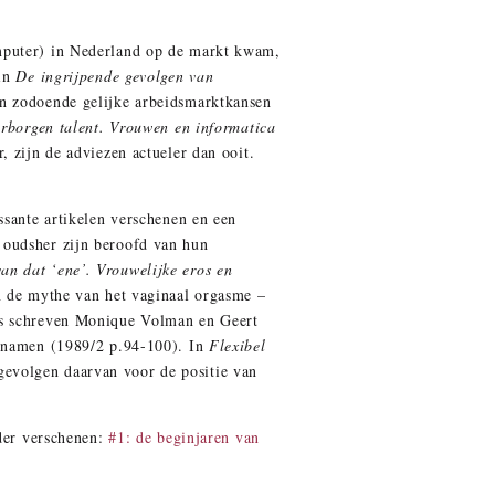
omputer) in Nederland op de markt kwam,
 in
De ingrijpende gevolgen van
en zodoende gelijke arbeidsmarktkansen
rborgen talent. Vrouwen en informatica
, zijn de adviezen actueler dan ooit.
ssante artikelen verschenen en een
oudsher zijn beroofd van hun
an dat ‘ene’. Vrouwelijke eros en
n de mythe van het vaginaal orgasme –
ijs schreven Monique Volman en Geert
p namen (1989/2 p.94-100). In
Flexibel
evolgen daarvan voor de positie van
rder verschenen:
#1: de beginjaren van