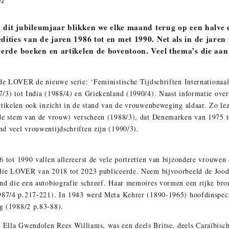
24
n dit jubileumjaar blikken we elke maand terug op een halve
ities van de jaren 1986 tot en met 1990.
Net als in de jaren
erde boeken en artikelen de boventoon. Veel thema’s die aa
de LOVER de nieuwe serie: ‘Feministische Tijdschriften Internationaal’.
/3) tot India (1988/4) en Griekenland (1990/4). Naast informatie over 
rtikelen ook inzicht in de stand van de vrouwenbeweging aldaar. Zo le
de stem van de vrouw) verscheen (1988/3), dat Denemarken van 1975 t
d veel vrouwentijdschriften zijn (1990/3).
6 tot 1990 vallen allereerst de vele portretten van bijzondere vrouwe
 die LOVER van 2018 tot 2023 publiceerde. Neem bijvoorbeeld de Joo
nd die een autobiografie schreef. Haar memoires vormen een rijke bron
987/4 p.217-221). In 1943 werd Meta Kehrer (1890-1965) hoofdinspecte
g (1988/2 p.83-88).
lla Gwendolen Rees Williams, was een deels Britse, deels Caraïbische 