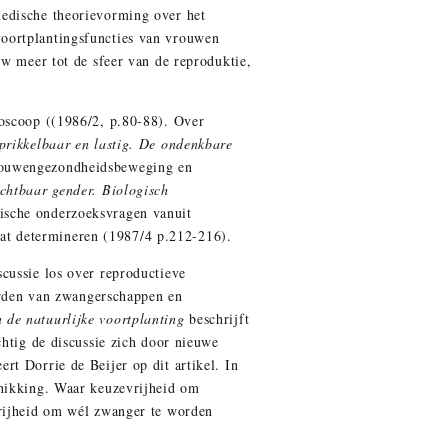
medische theorievorming over het
voortplantingsfuncties van vrouwen
uw meer tot de sfeer van de reproduktie,
oscoop ((1986/2, p.80-88). Over
prikkelbaar en lastig. De ondenkbare
vrouwengezondheidsbeweging en
chtbaar gender. Biologisch
ische onderzoeksvragen vanuit
laat determineren (1987/4 p.212-216).
cussie los over reproductieve
rden van zwangerschappen en
n de natuurlijke voortplanting
beschrijft
chtig de discussie zich door nieuwe
t Dorrie de Beijer op dit artikel. In
chikking. Waar keuzevrijheid om
vrijheid om wél zwanger te worden