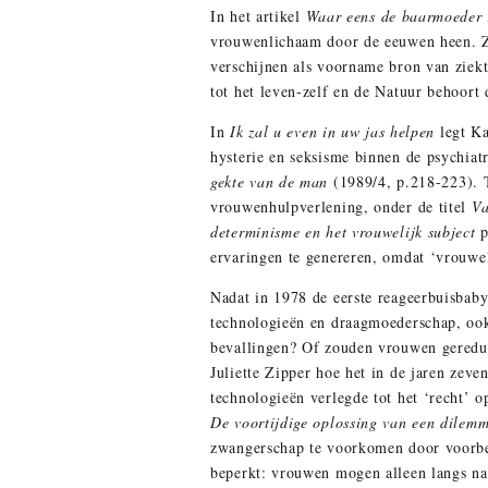
In het artikel
Waar eens de baarmoeder
vrouwenlichaam door de eeuwen heen. Ze
verschijnen als voorname bron van ziekt
tot het leven-zelf en de Natuur behoort
In
Ik zal u even in uw jas helpen
legt K
hysterie en seksisme binnen de psychiat
gekte van de man
(1989/4, p.218-223).
vrouwenhulpverlening, onder de titel
Va
determinisme en het vrouwelijk subject
ervaringen te genereren, omdat ‘vrouweli
Nadat in 1978 de eerste reageerbuisbaby
technologieën en draagmoederschap, o
bevallingen? Of zouden vrouwen geredu
Juliette Zipper hoe het in de jaren zev
technologieën verlegde tot het ‘recht’ 
De voortijdige oplossing van een dile
zwangerschap te voorkomen door voorbeh
beperkt: vrouwen mogen alleen langs n