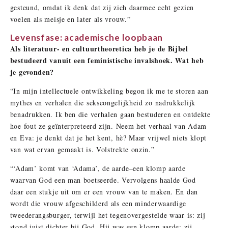
gesteund, omdat ik denk dat zij zich daarmee echt gezien
voelen als meisje en later als vrouw.”
Levensfase: academische loopbaan
Als literatuur- en cultuurtheoretica heb je de Bijbel
bestudeerd vanuit een feministische invalshoek. Wat heb
je gevonden?
“In mijn intellectuele ontwikkeling begon ik me te storen aan
mythes en verhalen die sekseongelijkheid zo nadrukkelijk
benadrukken. Ik ben die verhalen gaan bestuderen en ontdekte
hoe fout ze geïnterpreteerd zijn. Neem het verhaal van Adam
en Eva: je denkt dat je het kent, hè? Maar vrijwel niets klopt
van wat ervan gemaakt is. Volstrekte onzin.”
“‘Adam’ komt van ‘Adama’, de aarde–een klomp aarde
waarvan God een man boetseerde. Vervolgens haalde God
daar een stukje uit om er een vrouw van te maken. En dan
wordt die vrouw afgeschilderd als een minderwaardige
tweederangsburger, terwijl het tegenovergestelde waar is: zij
stond juist dichter bij God. Hij was een klomp aarde; zij