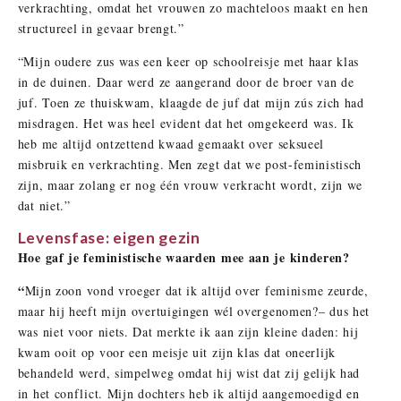
verkrachting, omdat het vrouwen zo machteloos maakt en hen
structureel in gevaar brengt.”
“Mijn oudere zus was een keer op schoolreisje met haar klas
in de duinen. Daar werd ze aangerand door de broer van de
juf. Toen ze thuiskwam, klaagde de juf dat mijn zús zich had
misdragen. Het was heel evident dat het omgekeerd was. Ik
heb me altijd ontzettend kwaad gemaakt over seksueel
misbruik en verkrachting. Men zegt dat we post-feministisch
zijn, maar zolang er nog één vrouw verkracht wordt, zijn we
dat niet.”
Levensfase: eigen gezin
Hoe gaf je feministische waarden mee aan je kinderen?
“
Mijn zoon vond vroeger dat ik altijd over feminisme zeurde,
maar hij heeft mijn overtuigingen wél overgenomen?– dus het
was niet voor niets. Dat merkte ik aan zijn kleine daden: hij
kwam ooit op voor een meisje uit zijn klas dat oneerlijk
behandeld werd, simpelweg omdat hij wist dat zij gelijk had
in het conflict. Mijn dochters heb ik altijd aangemoedigd en