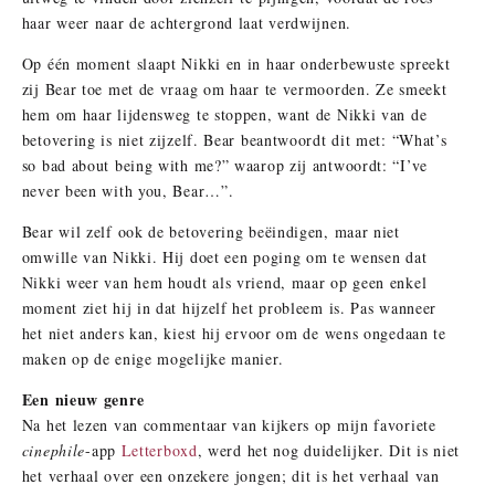
haar weer naar de achtergrond laat verdwijnen.
Op één moment slaapt Nikki en in haar onderbewuste spreekt
zij Bear toe met de vraag om haar te vermoorden. Ze smeekt
hem om haar lijdensweg te stoppen, want de Nikki van de
betovering is niet zijzelf. Bear beantwoordt dit met: “What’s
so bad about being with me?” waarop zij antwoordt: “I’ve
never been with you, Bear…”.
Bear wil zelf ook de betovering beëindigen, maar niet
omwille van Nikki. Hij doet een poging om te wensen dat
Nikki weer van hem houdt als vriend, maar op geen enkel
moment ziet hij in dat hijzelf het probleem is. Pas wanneer
het niet anders kan, kiest hij ervoor om de wens ongedaan te
maken op de enige mogelijke manier.
Een nieuw genre
Na het lezen van commentaar van kijkers op mijn favoriete
cinephile
-app
Letterboxd
, werd het nog duidelijker. Dit is niet
het verhaal over een onzekere jongen; dit is het verhaal van