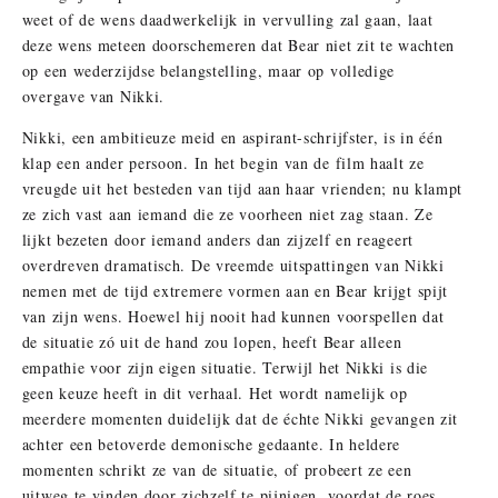
weet of de wens daadwerkelijk in vervulling zal gaan, laat
deze wens meteen doorschemeren dat Bear niet zit te wachten
op een wederzijdse belangstelling, maar op volledige
overgave van Nikki.
Nikki, een ambitieuze meid en aspirant-schrijfster, is in één
klap een ander persoon. In het begin van de film haalt ze
vreugde uit het besteden van tijd aan haar vrienden; nu klampt
ze zich vast aan iemand die ze voorheen niet zag staan. Ze
lijkt bezeten door iemand anders dan zijzelf en reageert
overdreven dramatisch. De vreemde uitspattingen van Nikki
nemen met de tijd extremere vormen aan en Bear krijgt spijt
van zijn wens. Hoewel hij nooit had kunnen voorspellen dat
de situatie zó uit de hand zou lopen, heeft Bear alleen
empathie voor zijn eigen situatie. Terwijl het Nikki is die
geen keuze heeft in dit verhaal. Het wordt namelijk op
meerdere momenten duidelijk dat de échte Nikki gevangen zit
achter een betoverde demonische gedaante. In heldere
momenten schrikt ze van de situatie, of probeert ze een
uitweg te vinden door zichzelf te pijnigen, voordat de roes