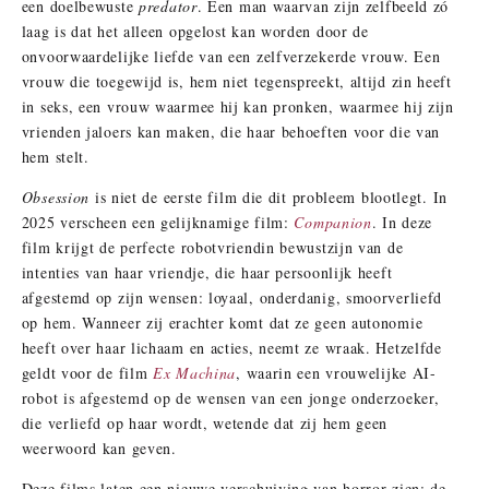
een doelbewuste
predator
. Een man waarvan zijn zelfbeeld zó
laag is dat het alleen opgelost kan worden door de
onvoorwaardelijke liefde van een zelfverzekerde vrouw. Een
vrouw die toegewijd is, hem niet tegenspreekt, altijd zin heeft
in seks, een vrouw waarmee hij kan pronken, waarmee hij zijn
vrienden jaloers kan maken, die haar behoeften voor die van
hem stelt.
Obsession
is niet de eerste film die dit probleem blootlegt. In
2025 verscheen een gelijknamige film:
Companion
. In deze
film krijgt de perfecte robotvriendin bewustzijn van de
intenties van haar vriendje, die haar persoonlijk heeft
afgestemd op zijn wensen: loyaal, onderdanig, smoorverliefd
op hem. Wanneer zij erachter komt dat ze geen autonomie
heeft over haar lichaam en acties, neemt ze wraak. Hetzelfde
geldt voor de film
Ex Machina
, waarin een vrouwelijke AI-
robot is afgestemd op de wensen van een jonge onderzoeker,
die verliefd op haar wordt, wetende dat zij hem geen
weerwoord kan geven.
Deze films laten een nieuwe verschuiving van horror zien: de