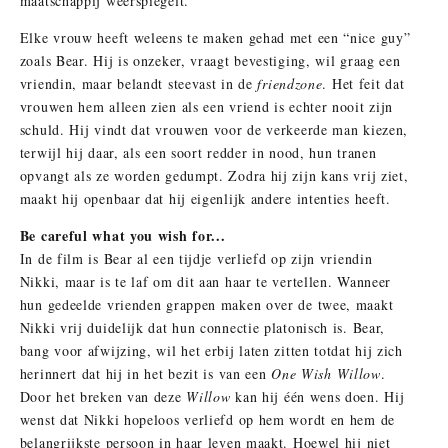
maatschappij weerspiegelt
.
Elke vrouw heeft weleens te maken gehad met een “nice guy”
zoals Bear. Hij is onzeker, vraagt bevestiging, wil graag een
vriendin, maar belandt steevast in de
friendzone
. Het feit dat
vrouwen hem alleen zien als een vriend is echter nooit zijn
schuld. Hij vindt dat vrouwen voor de verkeerde man kiezen,
terwijl hij daar, als een soort redder in nood, hun tranen
opvangt als ze worden gedumpt. Zodra hij zijn kans vrij ziet,
maakt hij openbaar dat hij eigenlijk andere intenties heeft.
Be careful what you wish for...
In de film is Bear al een tijdje verliefd op zijn vriendin
Nikki, maar is te laf om dit aan haar te vertellen. Wanneer
hun gedeelde vrienden grappen maken over de twee, maakt
Nikki vrij duidelijk dat hun connectie platonisch is. Bear,
bang voor afwijzing, wil het erbij laten zitten totdat hij zich
herinnert dat hij in het bezit is van een
One Wish Willow
.
Door het breken van deze
W
illow
kan hij één wens doen. Hij
wenst dat Nikki hopeloos verliefd op hem wordt en hem de
belangrijkste persoon in haar leven maakt. Hoewel hij niet