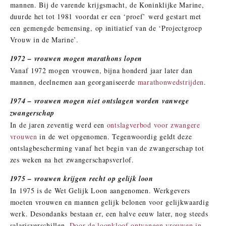
mannen. Bij de varende krijgsmacht, de Koninklijke Marine,
duurde het tot 1981 voordat er een ‘proef’ werd gestart met
een gemengde bemensing, op initiatief van de ‘Projectgroep
Vrouw in de Marine’.
1972 – vrouwen mogen marathons lopen
Vanaf 1972 mogen vrouwen, bijna honderd jaar later dan
mannen, deelnemen aan georganiseerde
marathonwedstrijden
.
1974 – vrouwen mogen niet ontslagen worden vanwege
zwangerschap
In de jaren zeventig werd een
ontslagverbod voor zwangere
vrouwen
in de wet opgenomen. Tegenwoordig geldt deze
ontslagbescherming vanaf het begin van de zwangerschap tot
zes weken na het zwangerschapsverlof.
1975 – vrouwen krijgen recht op gelijk loon
In 1975 is de Wet Gelijk Loon aangenomen. Werkgevers
moeten vrouwen en mannen gelijk belonen voor gelijkwaardig
werk. Desondanks bestaan er, een halve eeuw later, nog steeds
salarisverschillen.
Door de loonkloof ontvangen vrouwen in