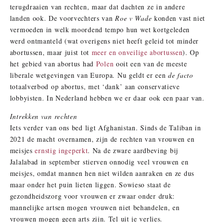
terugdraaien van rechten, maar dat dachten ze in andere
landen ook. De voorvechters van
Roe v Wade
konden vast niet
vermoeden in welk moordend tempo hun wet kortgeleden
werd ontmanteld (wat overigens niet heeft geleid tot minder
abortussen, maar juist tot
meer en onveilige abortussen
). Op
het gebied van abortus had
Polen
ooit een van de meeste
liberale wetgevingen van Europa. Nu geldt er een
de facto
totaalverbod op abortus, met ‘dank’ aan conservatieve
lobbyisten. In Nederland hebben we er daar ook een paar van.
Intrekken van rechten
Iets verder van ons bed ligt Afghanistan. Sinds de Taliban in
2021 de macht overnamen, zijn de rechten van vrouwen en
meisjes
ernstig ingeperkt
. Na de zware aardbeving bij
Jalalabad in september stierven onnodig veel vrouwen en
meisjes, omdat mannen hen niet wilden aanraken en ze dus
maar onder het puin lieten liggen. Sowieso staat de
gezondheidszorg voor vrouwen er zwaar onder druk:
mannelijke artsen mogen vrouwen niet behandelen, en
vrouwen mogen geen arts zijn. Tel uit je verlies.