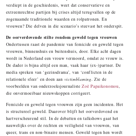
verdiept in de geschiedenis, weet dat conservatieve en
extreemrechtse partijen bij crises altijd terugvallen op de
zogenaamde traditionele waarden en rolpatronen. En
vrouwen? Die delven in die scenario’s steevast het onderspit.
De oorverdovende stilte rondom geweld tegen vrouwen
Ondertussen raast de pandemie van femicide en geweld tegen
vrouwen, binnenshuis en buitenshuis, door. Elke acht dagen
wordt in Nederland een vrouw vermoord, omdat ze vrouw is.
De dader is bijna altijd een man, vaak haar (ex-)partner. De
media spreken van ‘gezinsdrama’, van ‘conflicten in de
relationele sfeer’ en doen aan
victimblaming
. Zie de
voorbeelden van onderzoeksjournaliste
Zoë Papaikonomou
,
die onvermoeibaar nieuwskoppen corrigeert.
Femicide en geweld tegen vrouwen zijn geen incidenten. Het
is structureel geweld. Daarover blijft het oorverdovend en
hartverscheurend stil. In de debatten en talkshows gaat het
nauwelijks over de rechten en veiligheid van vrouwen, van
queer, trans en non-binaire mensen. Geweld tegen hen wordt