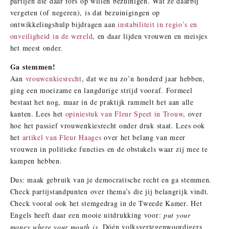
partijen die daar fors op willen bezuinigen. Wat ze daarbij
vergeten (of negeren), is dat bezuinigingen op
ontwikkelingshulp bijdragen aan
instabiliteit in regio’s en
onveiligheid in de wereld
, en daar lijden vrouwen en meisjes
het meest onder.
Ga stemmen!
Aan
vrouwenkiesrecht
, dat we nu zo’n honderd jaar hebben,
ging een moeizame en langdurige strijd vooraf. Formeel
bestaat het nog, maar in de praktijk rammelt het aan alle
kanten. Lees het
opiniestuk van Fleur Speet in Trouw
, over
hoe het passief vrouwenkiesrecht onder druk staat. Lees ook
het
artikel van Fleur Haages
over het belang van meer
vrouwen in politieke functies en de obstakels waar zij mee te
kampen hebben.
Dus: maak gebruik van je democratische recht en ga stemmen.
Check partijstandpunten over thema’s die jij belangrijk vindt.
Check vooral ook het stemgedrag in de Tweede Kamer. Het
Engels heeft daar een mooie uitdrukking voor:
put your
money where your mouth is
. Dóén volksvertegenwoordigers