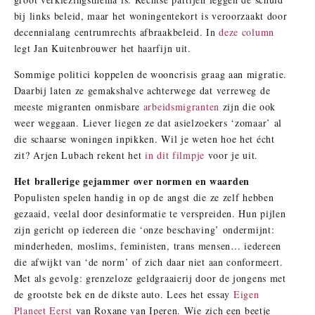
bij links beleid, maar het woningentekort is veroorzaakt door
decennialang centrumrechts afbraakbeleid. In
deze column
legt Jan Kuitenbrouwer het haarfijn uit.
Sommige politici koppelen de wooncrisis graag aan migratie.
Daarbij laten ze gemakshalve achterwege dat verreweg de
meeste migranten onmisbare
arbeidsmigranten
zijn die ook
weer weggaan. Liever liegen ze dat asielzoekers ‘zomaar’ al
die schaarse woningen inpikken. Wil je weten hoe het écht
zit? Arjen Lubach rekent het
in dit filmpje
voor je uit.
Het brallerige gejammer over normen en waarden
Populisten spelen handig in op de angst die ze zelf hebben
gezaaid, veelal door desinformatie te verspreiden. Hun pijlen
zijn gericht op iedereen die ‘onze beschaving’ ondermijnt:
minderheden, moslims, feministen, trans mensen… iedereen
die afwijkt van ‘de norm’ of zich daar niet aan conformeert.
Met als gevolg: grenzeloze geldgraaierij door de jongens met
de grootste bek en de dikste auto. Lees het essay
Eigen
Planeet Eerst
van Roxane van Iperen. Wie zich een beetje