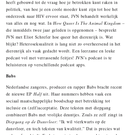
heeft gebouwd tot de vraag hoe je betrokken kunt raken in
politiek, van hoe je een coole moeder kunt zijn tot hoe het
onderzoek naar HIV ervoor staat, JVN behandelt werkelijk
van alles en nog wat. In
How Queer Is The Animal Kingdom
–
die inmiddels twee jaar geleden is opgenomen – bespreekt
JVN met Eliot Schrefer hoe queer het dierenrijk is. Wat
blijkt? Heteroseksualiteit is lang niet zo overheersend in het
dierenrijk als vaak gedacht wordt. Een leerzame en leuke
podcast vol met verrassende feitjes! JVN’s podcast is te
beluisteren op verschillende podcast apps.
Babs
Nederlandse zangeres, producer en rapper Babs bracht recent
de nieuwe EP
Half
uit. Haar nummers hebben vaak een
sociaal maatschappelijke boodschap met betrekking tot
inclusie en (zelf)acceptatie. Deze teksten met diepgang
combineert Babs met vrolijke deuntjes. Zoals ze zelf zingt in
Diepgang op de Dansvloer
: “Ik wil vierkwarts op de
dansvloer, en toch teksten van kwaliteit.” Dat is precies wat