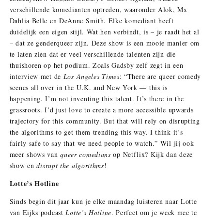
verschillende komedianten optreden, waaronder Alok, Mx
Dahlia Belle en DeAnne Smith. Elke komediant heeft
duidelijk een eigen stijl. Wat hen verbindt, is – je raadt het al
– dat ze genderqueer zijn. Deze show is een mooie manier om
te laten zien dat er veel verschillende talenten zijn die
thuishoren op het podium. Zoals Gadsby zelf zegt in een
interview met de
Los Angeles Times
: “There are queer comedy
scenes all over in the U.K. and New York — this is
happening. I’m not inventing this talent. It’s there in the
grassroots. I’d just love to create a more accessible upwards
trajectory for this community. But that will rely on disrupting
the algorithms to get them trending this way. I think it’s
fairly safe to say that we need people to watch.” Wil jij ook
meer shows van
queer comedians
op Netflix? Kijk dan deze
show en
disrupt the algorithms
!
Lotte’s Hotline
Sinds begin dit jaar kun je elke maandag luisteren naar Lotte
van Eijks podcast
Lotte’s Hotline
. Perfect om je week mee te