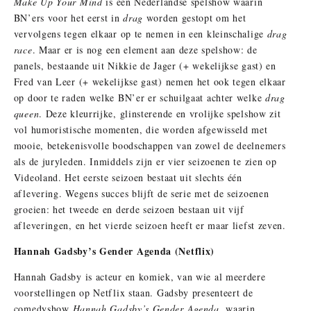
Make Up Your Mind
is een Nederlandse spelshow waarin
BN’ers voor het eerst in
drag
worden gestopt om het
vervolgens tegen elkaar op te nemen in een kleinschalige
drag
race
. Maar er is nog een element aan deze spelshow: de
panels, bestaande uit Nikkie de Jager (+ wekelijkse gast) en
Fred van Leer (+ wekelijkse gast) nemen het ook tegen elkaar
op door te raden welke BN’er er schuilgaat achter welke
drag
queen
. Deze kleurrijke, glinsterende en vrolijke spelshow zit
vol humoristische momenten, die worden afgewisseld met
mooie, betekenisvolle boodschappen van zowel de deelnemers
als de juryleden. Inmiddels zijn er vier seizoenen te zien op
Videoland. Het eerste seizoen bestaat uit slechts één
aflevering. Wegens succes blijft de serie met de seizoenen
groeien: het tweede en derde seizoen bestaan uit vijf
afleveringen, en het vierde seizoen heeft er maar liefst zeven.
Hannah Gadsby’s Gender Agenda (Netflix)
Hannah Gadsby is acteur en komiek, van wie al meerdere
voorstellingen op Netflix staan. Gadsby presenteert de
comedyshow
Hannah Gadsby’s Gender Agenda
, waarin