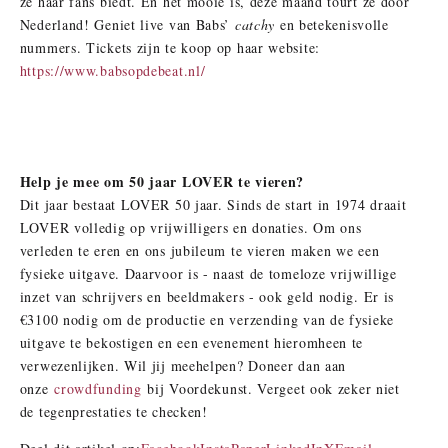
ze haar fans biedt. En het mooie is, deze maand tourt ze door
Nederland! Geniet live van Babs’
catchy
en betekenisvolle
nummers. Tickets zijn te koop op haar website:
https://www.babsopdebeat.nl/
Help je mee om 50 jaar LOVER te vieren?
Dit jaar bestaat LOVER 50 jaar. Sinds de start in 1974 draait
LOVER volledig op vrijwilligers en donaties. Om ons
verleden te eren en ons jubileum te vieren maken we een
fysieke uitgave. Daarvoor is - naast de tomeloze vrijwillige
inzet van schrijvers en beeldmakers - ook geld nodig. Er is
€3100 nodig om de productie en verzending van de fysieke
uitgave te bekostigen en een evenement hieromheen te
verwezenlijken. Wil jij meehelpen? Doneer dan aan
onze
crowdfunding
bij Voordekunst. Vergeet ook zeker niet
de tegenprestaties te checken!