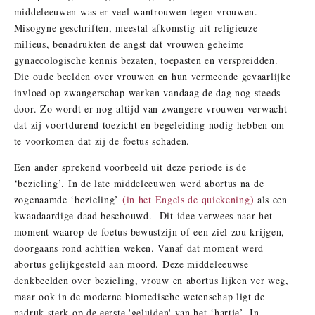
middeleeuwen was er veel wantrouwen tegen vrouwen.
Misogyne geschriften, meestal afkomstig uit religieuze
milieus, benadrukten de angst dat vrouwen geheime
gynaecologische kennis bezaten, toepasten en verspreidden.
Die oude beelden over vrouwen en hun vermeende gevaarlijke
invloed op zwangerschap werken vandaag de dag nog steeds
door. Zo wordt er nog altijd van zwangere vrouwen verwacht
dat zij voortdurend toezicht en begeleiding nodig hebben om
te voorkomen dat zij de foetus schaden.
Een ander sprekend voorbeeld uit deze periode is de
‘bezieling’. In de late middeleeuwen werd abortus na de
zogenaamde ‘bezieling’
(in het Engels de quickening)
als een
kwaadaardige daad beschouwd. Dit idee verwees naar het
moment waarop de foetus bewustzijn of een ziel zou krijgen,
doorgaans rond achttien weken. Vanaf dat moment werd
abortus gelijkgesteld aan moord. Deze middeleeuwse
denkbeelden over bezieling, vrouw en abortus lijken ver weg,
maar ook in de moderne biomedische wetenschap ligt de
nadruk sterk op de eerste 'geluiden' van het ‘hartje’. In