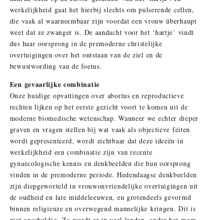
werkelijkheid gaat het hierbij slechts om pulserende cellen,
die vaak al waarneembaar zijn voordat een vrouw überhaupt
weet dat ze zwanger is. De aandacht voor het ‘hartje’ vindt
dus haar oorsprong in de premoderne christelijke
overtuigingen over het ontstaan van de ziel en de
bewustwording van de foetus.
Een gevaarlijke combinatie
Onze huidige opvattingen over abortus en reproductieve
rechten lijken op het eerste gezicht voort te komen uit de
moderne biomedische wetenschap. Wanneer we echter dieper
graven en vragen stellen bij wat vaak als objectieve feiten
wordt gepresenteerd, wordt zichtbaar dat deze ideeën in
werkelijkheid een combinatie zijn van recente
gynaecologische kennis en denkbeelden die hun oorsprong
vinden in de premoderne periode. Hedendaagse denkbeelden
zijn diepgeworteld in vrouwonvriendelijke overtuigingen uit
de oudheid en late middeleeuwen, en grotendeels gevormd
binnen religieuze en overwegend mannelijke kringen. Dit is
niet onschuldig. Zo wordt er in veel landen, onder het mom