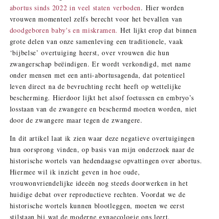
abortus sinds 2022 in veel staten verboden
. Hier worden
vrouwen momenteel zelfs berecht voor het bevallen van
doodgeboren baby's en miskramen.
Het lijkt erop dat binnen
grote delen van onze samenleving een traditionele, vaak
‘bijbelse’ overtuiging heerst, over vrouwen die hun
zwangerschap beëindigen. Er wordt verkondigd, met name
onder mensen met een anti-abortusagenda, dat potentieel
leven direct na de bevruchting recht heeft op wettelijke
bescherming. Hierdoor lijkt het alsof foetussen en embryo’s
losstaan van de zwangere en beschermd moeten worden, niet
door de zwangere maar tegen de zwangere.
In dit artikel laat ik zien waar deze negatieve overtuigingen
hun oorsprong vinden, op basis van mijn onderzoek naar de
historische wortels van hedendaagse opvattingen over abortus.
Hiermee wil ik inzicht geven in hoe oude,
vrouwonvriendelijke ideeën nog steeds doorwerken in het
huidige debat over reproductieve rechten. Voordat we de
historische wortels kunnen blootleggen, moeten we eerst
stilstaan bij wat de moderne gynaecologie ons leert.