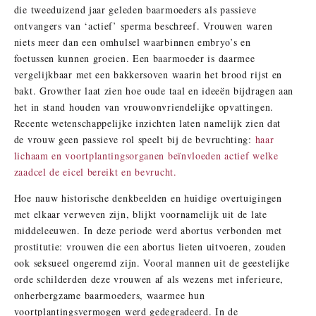
die tweeduizend jaar geleden baarmoeders als passieve
ontvangers van ‘actief’ sperma beschreef. Vrouwen waren
niets meer dan een omhulsel waarbinnen embryo’s en
foetussen kunnen groeien. Een baarmoeder is daarmee
vergelijkbaar met een bakkersoven waarin het brood rijst en
bakt. Growther laat zien hoe oude taal en ideeën bijdragen aan
het in stand houden van vrouwonvriendelijke opvattingen.
Recente wetenschappelijke inzichten laten namelijk zien dat
de vrouw geen passieve rol speelt bij de bevruchting:
haar
lichaam en voortplantingsorganen beïnvloeden actief welke
zaadcel de eicel bereikt en bevrucht.
Hoe nauw historische denkbeelden en huidige overtuigingen
met elkaar verweven zijn, blijkt voornamelijk uit de late
middeleeuwen. In deze periode werd abortus verbonden met
prostitutie: vrouwen die een abortus lieten uitvoeren, zouden
ook seksueel ongeremd zijn. Vooral mannen uit de geestelijke
orde schilderden deze vrouwen af als wezens met inferieure,
onherbergzame baarmoeders, waarmee hun
voortplantingsvermogen werd gedegradeerd. In de