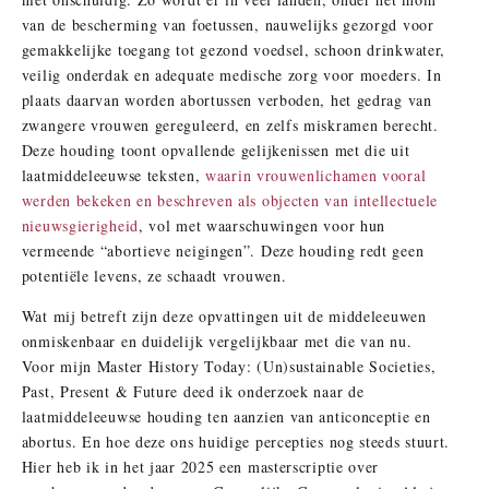
van de bescherming van foetussen, nauwelijks gezorgd voor
gemakkelijke toegang tot gezond voedsel, schoon drinkwater,
veilig onderdak en adequate medische zorg voor moeders. In
plaats daarvan worden abortussen verboden, het gedrag van
zwangere vrouwen gereguleerd, en zelfs miskramen berecht.
Deze houding toont opvallende gelijkenissen met die uit
laatmiddeleeuwse teksten,
waarin vrouwenlichamen vooral
werden bekeken en beschreven als objecten van intellectuele
nieuwsgierigheid
, vol met waarschuwingen voor hun
vermeende “abortieve neigingen”. Deze houding redt geen
potentiële levens, ze schaadt vrouwen.
Wat mij betreft zijn deze opvattingen uit de middeleeuwen
onmiskenbaar en duidelijk vergelijkbaar met die van nu.
Voor mijn Master History Today: (Un)sustainable Societies,
Past, Present & Future deed ik onderzoek naar de
laatmiddeleeuwse houding ten aanzien van anticonceptie en
abortus. En hoe deze ons huidige percepties nog steeds stuurt.
Hier heb ik in het jaar 2025 een masterscriptie over