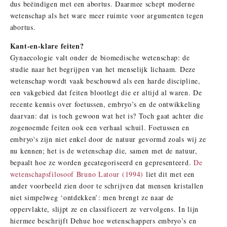
dus beëindigen met een abortus. Daarmee schept moderne
wetenschap als het ware meer ruimte voor argumenten tegen
abortus.
Kant-en-klare feiten?
Gynaecologie valt onder de biomedische wetenschap: de
studie naar het begrijpen van het menselijk lichaam. Deze
wetenschap wordt vaak beschouwd als een harde discipline,
een vakgebied dat feiten blootlegt die er altijd al waren. De
recente kennis over foetussen, embryo’s en de ontwikkeling
daarvan: dat is toch gewoon wat het is? Toch gaat achter die
zogenoemde feiten ook een verhaal schuil. Foetussen en
embryo's zijn niet enkel door de natuur gevormd zoals wij ze
nu kennen; het is de wetenschap die, samen met de natuur,
bepaalt hoe ze worden gecategoriseerd en gepresenteerd.
De
wetenschapsfilosoof Bruno Latour (1994)
liet dit met een
ander voorbeeld zien door te schrijven dat mensen kristallen
niet simpelweg ‘ontdekken’: men brengt ze naar de
oppervlakte, slijpt ze en classificeert ze vervolgens. In lijn
hiermee beschrijft Dehue hoe wetenschappers embryo’s en