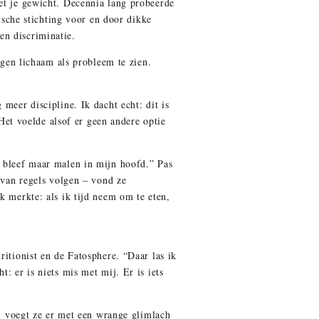
et je gewicht. Decennia lang probeerde
tische stichting voor en door dikke
en discriminatie.
igen lichaam als probleem te zien.
meer discipline. Ik dacht echt: dit is
 Het voelde alsof er geen andere optie
t bleef maar malen in mijn hoofd.” Pas
 van regels volgen – vond ze
k merkte: als ik tijd neem om te eten,
ritionist en de Fatosphere. “Daar las ik
: er is niets mis met mij. Er is iets
d, voegt ze er met een wrange glimlach