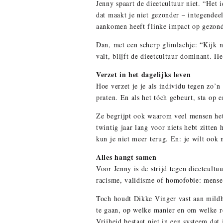
Jenny spaart de dieetcultuur niet. “Het i
dat maakt je niet gezonder – integendeel
aankomen heeft flinke impact op gezond
Dan, met een scherp glimlachje: “Kijk na
valt, blijft de dieetcultuur dominant. 
Verzet in het dagelijks leven
Hoe verzet je je als individu tegen zo’n
praten. En als het tóch gebeurt, sta op
Ze begrijpt ook waarom veel mensen het m
twintig jaar lang voor niets hebt zitten h
kun je niet meer terug. En: je wílt ook 
Alles hangt samen
Voor Jenny is de strijd tegen dieetcult
racisme, validisme of homofobie: mensen
Toch houdt Dikke Vinger vast aan mildh
te gaan, op welke manier en om welke re
Vrijheid bestaat niet in een systeem dat