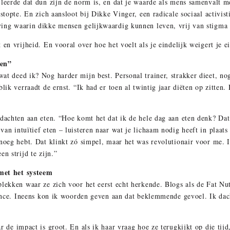
 leerde dat dun zijn de norm is, en dat je waarde als mens samenvalt m
 stopte. En zich aansloot bij Dikke Vinger, een radicale sociaal activis
ing waarin dikke mensen gelijkwaardig kunnen leven, vrij van stigma 
 en vrijheid. En vooral over hoe het voelt als je eindelijk weigert je e
ten”
t deed ik? Nog harder mijn best. Personal trainer, strakker dieet, nog 
lik verraadt de ernst. “Ik had er toen al twintig jaar diëten op zitten.
edachten aan eten. “Hoe komt het dat ik de hele dag aan eten denk? Da
an intuïtief eten – luisteren naar wat je lichaam nodig heeft in plaats
noeg hebt. Dat klinkt zó simpel, maar het was revolutionair voor me. I
n strijd te zijn.”
 met het systeem
lekken waar ze zich voor het eerst echt herkende. Blogs als de Fat Nut
tance. Ineens kon ik woorden geven aan dat beklemmende gevoel. Ik dacht
r de impact is groot. En als ik haar vraag hoe ze terugkijkt op die tij