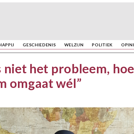
APPIJ
GESCHIEDENIS
WELZIJN
POLITIEK
OPIN
s niet het probleem, ho
am omgaat wél”
t