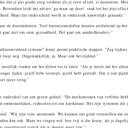
dee dat je pas goede zorg verdient als je eerst afvalt, is desastreus. Me
. Bovendien leidt het advies ‘ga maar op dieet’ vaak tot het jojo-effe
heid. Maar dat onderscheid wordt in onderzoek nauwelijks gemaakt.”
ar de dieetindustrie. Veel businessmodellen draaien uitsluitend op her
Het gaat niet om onze gezondheid. Het gaat om aandeelhouders.”
 allesomvattend systeem? Jenny noemt praktische stappen. “Zeg tijdens 
 en loop weg. Ongemakkelijk, ja. Maar ook bevrijdend.”
oeilijk vinden om het diëten los te laten. “Als je inziet dat het allem
onger lijden, jezelf hebt verstopt, jezelf hebt gestraft. Dat is een pijnl
niet meer terug.”
uur onderdeel van een groter geheel. “De mechanismen van vetfobie he
 ontmenselijken, reduceren tot een karikatuur. Het zijn systemen die e
eid. “Wij zijn voor autonomie. We kunnen ons goed voorstellen dat i
den dan ook. Maar we vragen wel: hoe vrij is die keuze, als je dagelij
 je voortdurend vertelt dat je dunner moet zijn.”