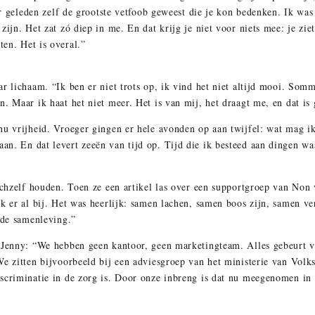
aar geleden zelf de grootste vetfoob geweest die je kon bedenken. Ik w
ijn. Het zat zó diep in me. En dat krijg je niet voor niets mee: je ziet
en. Het is overal.”
ar lichaam. “Ik ben er niet trots op, ik vind het niet altijd mooi. So
. Maar ik haat het niet meer. Het is van mij, het draagt me, en dat is
nu vrijheid. Vroeger gingen er hele avonden op aan twijfel: wat mag ik
n. En dat levert zeeën van tijd op. Tijd die ik besteed aan dingen wa
zichzelf houden. Toen ze een artikel las over een supportgroep van Non
k er al bij. Het was heerlijk: samen lachen, samen boos zijn, samen ve
 de samenleving.”
 Jenny: “We hebben geen kantoor, geen marketingteam. Alles gebeurt van
We zitten bijvoorbeeld bij een adviesgroep van het ministerie van Vol
scriminatie in de zorg is. Door onze inbreng is dat nu meegenomen in 