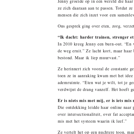
Jenny groeide op in een wereld die haar
ze zich daaraan aan te passen. Totdat ze
mensen die zich inzet voor een samenlev
Ons gesprek ging over eten, zorg, verzet
“Ik dacht: harder trainen, strenger e
In 2010 kreeg Jenny een burn-out. “En wa
de weg eruit.” Ze lacht kort, maar haar b
bestond. Maar ik liep muurvast.”
Ze herinnert zich vooral de constante g
toen ze in aanraking kwam met het idee v
ademruimte. “Eten wat je wilt, tot je ge
verdwijnt de drang vanzelf. Het hoeft gee
Er is niets mis met mij, er is iets mis
Die ontdekking leidde haar online naar p
over intersectionaliteit, over fat accep
mis met het systeem waarin ik leef.”
Ze vertelt het op een nuchtere toon, maa